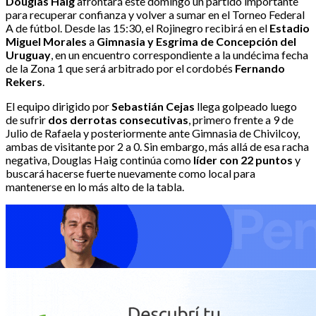
Douglas Haig
afrontará este domingo un partido importante
para recuperar confianza y volver a sumar en el Torneo Federal
A de fútbol. Desde las 15:30, el Rojinegro recibirá en el
Estadio
Miguel Morales
a
Gimnasia y Esgrima de Concepción del
Uruguay
, en un encuentro correspondiente a la undécima fecha
de la Zona 1 que será arbitrado por el cordobés
Fernando
Rekers
.
El equipo dirigido por
Sebastián Cejas
llega golpeado luego
de sufrir
dos derrotas consecutivas
, primero frente a 9 de
Julio de Rafaela y posteriormente ante Gimnasia de Chivilcoy,
ambas de visitante por 2 a 0. Sin embargo, más allá de esa racha
negativa, Douglas Haig continúa como
líder con 22 puntos
y
buscará hacerse fuerte nuevamente como local para
mantenerse en lo más alto de la tabla.