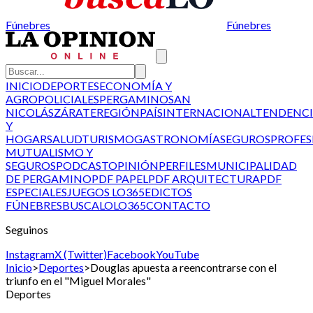
Fúnebres
Fúnebres
INICIO
DEPORTES
ECONOMÍA Y
AGRO
POLICIALES
PERGAMINO
SAN
NICOLÁS
ZÁRATE
REGIÓN
PAÍS
INTERNACIONAL
TENDENCI
Y
HOGAR
SALUD
TURISMO
GASTRONOMÍA
SEGUROS
PROFES
MUTUALISMO Y
SEGUROS
PODCAST
OPINIÓN
PERFILES
MUNICIPALIDAD
DE PERGAMINO
PDF PAPEL
PDF ARQUITECTURA
PDF
ESPECIALES
JUEGOS LO365
EDICTOS
FÚNEBRES
BUSCALO
LO365
CONTACTO
Seguinos
Instagram
X (Twitter)
Facebook
YouTube
Inicio
>
Deportes
>
Douglas apuesta a reencontrarse con el
triunfo en el "Miguel Morales"
Deportes