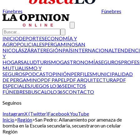
Fúnebres
Fúnebres
INICIO
DEPORTES
ECONOMÍA Y
AGRO
POLICIALES
PERGAMINO
SAN
NICOLÁS
ZÁRATE
REGIÓN
PAÍS
INTERNACIONAL
TENDENCI
Y
HOGAR
SALUD
TURISMO
GASTRONOMÍA
SEGUROS
PROFES
MUTUALISMO Y
SEGUROS
PODCAST
OPINIÓN
PERFILES
MUNICIPALIDAD
DE PERGAMINO
PDF PAPEL
PDF ARQUITECTURA
PDF
ESPECIALES
JUEGOS LO365
EDICTOS
FÚNEBRES
BUSCALO
LO365
CONTACTO
Seguinos
Instagram
X (Twitter)
Facebook
YouTube
Inicio
>
Región
>
San Pedro: Allanamiento por amenaza de
bomba en la Escuela secundaria, secuestraron un celular
Región