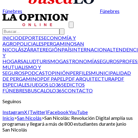
Fúnebres
Fúnebres
INICIO
DEPORTES
ECONOMÍA Y
AGRO
POLICIALES
PERGAMINO
SAN
NICOLÁS
ZÁRATE
REGIÓN
PAÍS
INTERNACIONAL
TENDENCI
Y
HOGAR
SALUD
TURISMO
GASTRONOMÍA
SEGUROS
PROFES
MUTUALISMO Y
SEGUROS
PODCAST
OPINIÓN
PERFILES
MUNICIPALIDAD
DE PERGAMINO
PDF PAPEL
PDF ARQUITECTURA
PDF
ESPECIALES
JUEGOS LO365
EDICTOS
FÚNEBRES
BUSCALO
LO365
CONTACTO
Seguinos
Instagram
X (Twitter)
Facebook
YouTube
Inicio
>
San Nicolás
>
San Nicolás: Revolución Digital amplía sus
programas y llegará a más de 800 estudiantes durante junio
San Nicolás