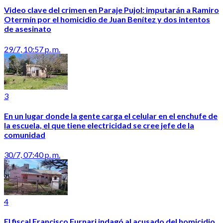
Video clave del crimen en Paraje Pujol: imputarán a Ramiro
Otermín por el homicidio de Juan Benítez y dos intentos
de asesinato
29/7, 10:57 p. m.
3
En un lugar donde la gente carga el celular en el enchufe de
la escuela, el que tiene electricidad se cree jefe de la
comunidad
30/7, 07:40 p. m.
4
El fiscal Francisco Furnari indagó al acusado del homicidio