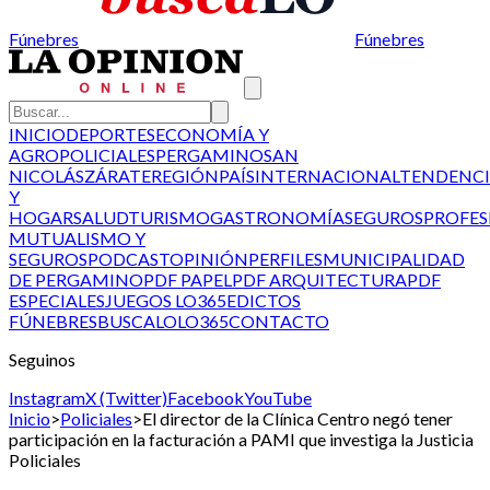
Fúnebres
Fúnebres
INICIO
DEPORTES
ECONOMÍA Y
AGRO
POLICIALES
PERGAMINO
SAN
NICOLÁS
ZÁRATE
REGIÓN
PAÍS
INTERNACIONAL
TENDENCI
Y
HOGAR
SALUD
TURISMO
GASTRONOMÍA
SEGUROS
PROFES
MUTUALISMO Y
SEGUROS
PODCAST
OPINIÓN
PERFILES
MUNICIPALIDAD
DE PERGAMINO
PDF PAPEL
PDF ARQUITECTURA
PDF
ESPECIALES
JUEGOS LO365
EDICTOS
FÚNEBRES
BUSCALO
LO365
CONTACTO
Seguinos
Instagram
X (Twitter)
Facebook
YouTube
Inicio
>
Policiales
>
El director de la Clínica Centro negó tener
participación en la facturación a PAMI que investiga la Justicia
Policiales