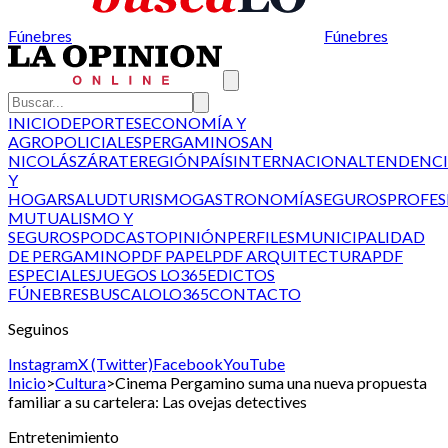
Fúnebres
Fúnebres
INICIO
DEPORTES
ECONOMÍA Y
AGRO
POLICIALES
PERGAMINO
SAN
NICOLÁS
ZÁRATE
REGIÓN
PAÍS
INTERNACIONAL
TENDENCI
Y
HOGAR
SALUD
TURISMO
GASTRONOMÍA
SEGUROS
PROFES
MUTUALISMO Y
SEGUROS
PODCAST
OPINIÓN
PERFILES
MUNICIPALIDAD
DE PERGAMINO
PDF PAPEL
PDF ARQUITECTURA
PDF
ESPECIALES
JUEGOS LO365
EDICTOS
FÚNEBRES
BUSCALO
LO365
CONTACTO
Seguinos
Instagram
X (Twitter)
Facebook
YouTube
Inicio
>
Cultura
>
Cinema Pergamino suma una nueva propuesta
familiar a su cartelera: Las ovejas detectives
Entretenimiento