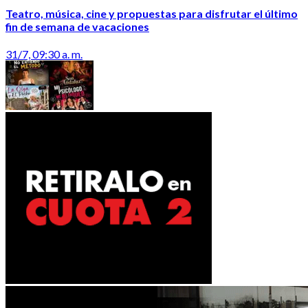
Teatro, música, cine y propuestas para disfrutar el último
fin de semana de vacaciones
31/7, 09:30 a. m.