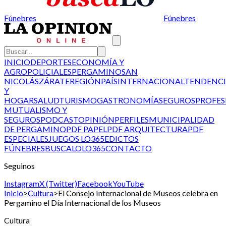
Fúnebres
Fúnebres
INICIO
DEPORTES
ECONOMÍA Y
AGRO
POLICIALES
PERGAMINO
SAN
NICOLÁS
ZÁRATE
REGIÓN
PAÍS
INTERNACIONAL
TENDENCI
Y
HOGAR
SALUD
TURISMO
GASTRONOMÍA
SEGUROS
PROFES
MUTUALISMO Y
SEGUROS
PODCAST
OPINIÓN
PERFILES
MUNICIPALIDAD
DE PERGAMINO
PDF PAPEL
PDF ARQUITECTURA
PDF
ESPECIALES
JUEGOS LO365
EDICTOS
FÚNEBRES
BUSCALO
LO365
CONTACTO
Seguinos
Instagram
X (Twitter)
Facebook
YouTube
Inicio
>
Cultura
>
El Consejo Internacional de Museos celebra en
Pergamino el Día Internacional de los Museos
Cultura