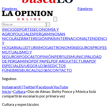
Fúnebres
Fúnebres
INICIO
DEPORTES
ECONOMÍA Y
AGRO
POLICIALES
PERGAMINO
SAN
NICOLÁS
ZÁRATE
REGIÓN
PAÍS
INTERNACIONAL
TENDENCI
Y
HOGAR
SALUD
TURISMO
GASTRONOMÍA
SEGUROS
PROFES
MUTUALISMO Y
SEGUROS
PODCAST
OPINIÓN
PERFILES
MUNICIPALIDAD
DE PERGAMINO
PDF PAPEL
PDF ARQUITECTURA
PDF
ESPECIALES
JUEGOS LO365
EDICTOS
FÚNEBRES
BUSCALO
LO365
CONTACTO
Seguinos
Instagram
X (Twitter)
Facebook
YouTube
Inicio
>
Cultura
>
Dúo de Almas: Betty Ponce y Mónica Solá
compartirán escenario por primera vez
Cultura y espectáculos