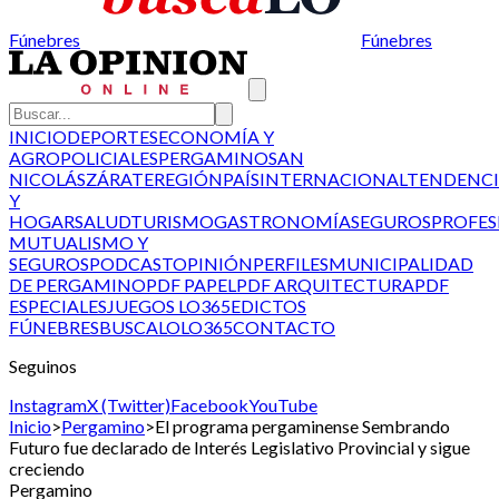
Fúnebres
Fúnebres
INICIO
DEPORTES
ECONOMÍA Y
AGRO
POLICIALES
PERGAMINO
SAN
NICOLÁS
ZÁRATE
REGIÓN
PAÍS
INTERNACIONAL
TENDENCI
Y
HOGAR
SALUD
TURISMO
GASTRONOMÍA
SEGUROS
PROFES
MUTUALISMO Y
SEGUROS
PODCAST
OPINIÓN
PERFILES
MUNICIPALIDAD
DE PERGAMINO
PDF PAPEL
PDF ARQUITECTURA
PDF
ESPECIALES
JUEGOS LO365
EDICTOS
FÚNEBRES
BUSCALO
LO365
CONTACTO
Seguinos
Instagram
X (Twitter)
Facebook
YouTube
Inicio
>
Pergamino
>
El programa pergaminense Sembrando
Futuro fue declarado de Interés Legislativo Provincial y sigue
creciendo
Pergamino