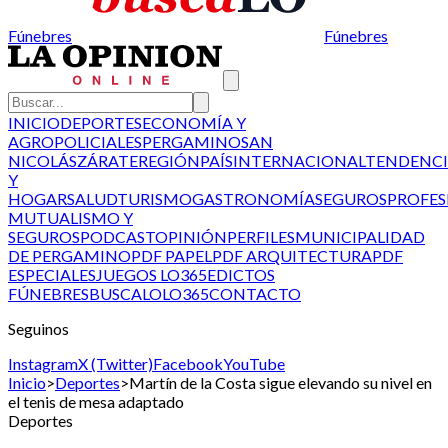
Fúnebres
Fúnebres
INICIO
DEPORTES
ECONOMÍA Y
AGRO
POLICIALES
PERGAMINO
SAN
NICOLÁS
ZÁRATE
REGIÓN
PAÍS
INTERNACIONAL
TENDENCI
Y
HOGAR
SALUD
TURISMO
GASTRONOMÍA
SEGUROS
PROFES
MUTUALISMO Y
SEGUROS
PODCAST
OPINIÓN
PERFILES
MUNICIPALIDAD
DE PERGAMINO
PDF PAPEL
PDF ARQUITECTURA
PDF
ESPECIALES
JUEGOS LO365
EDICTOS
FÚNEBRES
BUSCALO
LO365
CONTACTO
Seguinos
Instagram
X (Twitter)
Facebook
YouTube
Inicio
>
Deportes
>
Martín de la Costa sigue elevando su nivel en
el tenis de mesa adaptado
Deportes