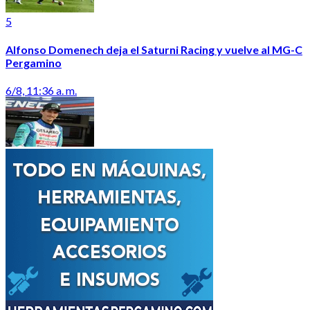
5
Alfonso Domenech deja el Saturni Racing y vuelve al MG-C
Pergamino
6/8, 11:36 a. m.