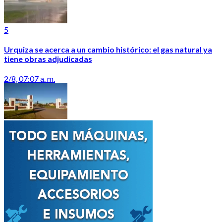
5
Urquiza se acerca a un cambio histórico: el gas natural ya
tiene obras adjudicadas
2/8, 07:07 a. m.