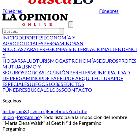
Fúnebres
Fúnebres
INICIO
DEPORTES
ECONOMÍA Y
AGRO
POLICIALES
PERGAMINO
SAN
NICOLÁS
ZÁRATE
REGIÓN
PAÍS
INTERNACIONAL
TENDENCI
Y
HOGAR
SALUD
TURISMO
GASTRONOMÍA
SEGUROS
PROFES
MUTUALISMO Y
SEGUROS
PODCAST
OPINIÓN
PERFILES
MUNICIPALIDAD
DE PERGAMINO
PDF PAPEL
PDF ARQUITECTURA
PDF
ESPECIALES
JUEGOS LO365
EDICTOS
FÚNEBRES
BUSCALO
LO365
CONTACTO
Seguinos
Instagram
X (Twitter)
Facebook
YouTube
Inicio
>
Pergamino
>
Todo listo para la imposición del nombre
"María Elena Walsh" al Ceat Nº 1 de Pergamino
Pergamino