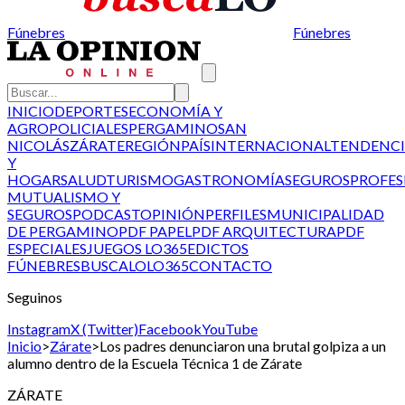
Fúnebres
Fúnebres
INICIO
DEPORTES
ECONOMÍA Y
AGRO
POLICIALES
PERGAMINO
SAN
NICOLÁS
ZÁRATE
REGIÓN
PAÍS
INTERNACIONAL
TENDENCI
Y
HOGAR
SALUD
TURISMO
GASTRONOMÍA
SEGUROS
PROFES
MUTUALISMO Y
SEGUROS
PODCAST
OPINIÓN
PERFILES
MUNICIPALIDAD
DE PERGAMINO
PDF PAPEL
PDF ARQUITECTURA
PDF
ESPECIALES
JUEGOS LO365
EDICTOS
FÚNEBRES
BUSCALO
LO365
CONTACTO
Seguinos
Instagram
X (Twitter)
Facebook
YouTube
Inicio
>
Zárate
>
Los padres denunciaron una brutal golpiza a un
alumno dentro de la Escuela Técnica 1 de Zárate
ZÁRATE