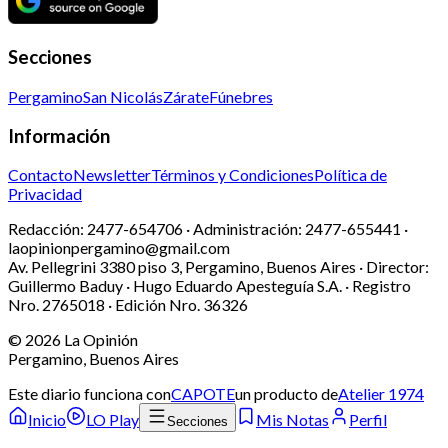
Secciones
Pergamino
San Nicolás
Zárate
Fúnebres
Información
Contacto
Newsletter
Términos y Condiciones
Política de
Privacidad
Redacción:
2477-654706 ·
Administración:
2477-655441 ·
laopinionpergamino@gmail.com
Av. Pellegrini 3380 piso 3, Pergamino, Buenos Aires · Director:
Guillermo Baduy · Hugo Eduardo Apesteguía S.A. · Registro
Nro. 2765018 · Edición Nro.
36326
©
2026
La Opinión
Pergamino, Buenos Aires
Este diario funciona con
CAPOTE
un producto de
Atelier 1974
Inicio
LO Play
Mis Notas
Perfil
Secciones