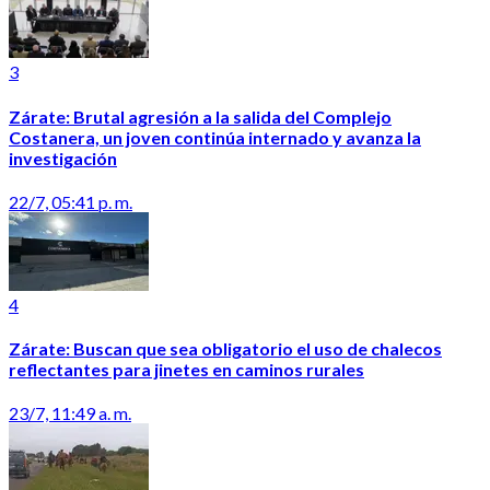
3
Zárate: Brutal agresión a la salida del Complejo
Costanera, un joven continúa internado y avanza la
investigación
22/7, 05:41 p. m.
4
Zárate: Buscan que sea obligatorio el uso de chalecos
reflectantes para jinetes en caminos rurales
23/7, 11:49 a. m.