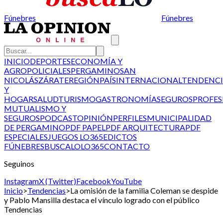
Fúnebres
Fúnebres
INICIO
DEPORTES
ECONOMÍA Y
AGRO
POLICIALES
PERGAMINO
SAN
NICOLÁS
ZÁRATE
REGIÓN
PAÍS
INTERNACIONAL
TENDENCI
Y
HOGAR
SALUD
TURISMO
GASTRONOMÍA
SEGUROS
PROFES
MUTUALISMO Y
SEGUROS
PODCAST
OPINIÓN
PERFILES
MUNICIPALIDAD
DE PERGAMINO
PDF PAPEL
PDF ARQUITECTURA
PDF
ESPECIALES
JUEGOS LO365
EDICTOS
FÚNEBRES
BUSCALO
LO365
CONTACTO
Seguinos
Instagram
X (Twitter)
Facebook
YouTube
Inicio
>
Tendencias
>
La omisión de la familia Coleman se despide
y Pablo Mansilla destaca el vínculo logrado con el público
Tendencias