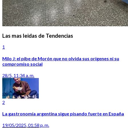
Las mas leidas de Tendencias
1
Milo J: el pibe de Morón que no olvida sus orígenes ni su
compromiso social
28/5, 11:34 a. m.
2
La gastronomía argentina sigue pisando fuerte en España
19/05/2025, 01:58 p. m.