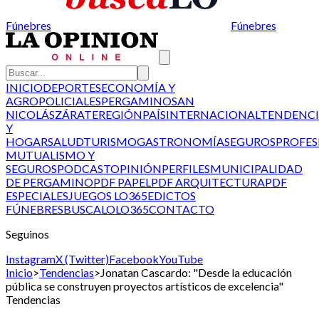
Fúnebres
Fúnebres
INICIO
DEPORTES
ECONOMÍA Y
AGRO
POLICIALES
PERGAMINO
SAN
NICOLÁS
ZÁRATE
REGIÓN
PAÍS
INTERNACIONAL
TENDENCI
Y
HOGAR
SALUD
TURISMO
GASTRONOMÍA
SEGUROS
PROFES
MUTUALISMO Y
SEGUROS
PODCAST
OPINIÓN
PERFILES
MUNICIPALIDAD
DE PERGAMINO
PDF PAPEL
PDF ARQUITECTURA
PDF
ESPECIALES
JUEGOS LO365
EDICTOS
FÚNEBRES
BUSCALO
LO365
CONTACTO
Seguinos
Instagram
X (Twitter)
Facebook
YouTube
Inicio
>
Tendencias
>
Jonatan Cascardo: "Desde la educación
pública se construyen proyectos artísticos de excelencia"
Tendencias