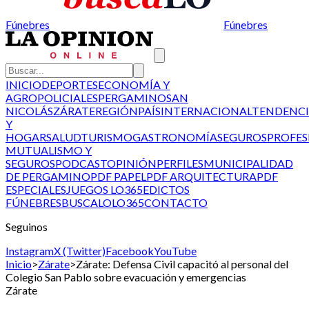
Fúnebres
Fúnebres
INICIO
DEPORTES
ECONOMÍA Y
AGRO
POLICIALES
PERGAMINO
SAN
NICOLÁS
ZÁRATE
REGIÓN
PAÍS
INTERNACIONAL
TENDENCI
Y
HOGAR
SALUD
TURISMO
GASTRONOMÍA
SEGUROS
PROFES
MUTUALISMO Y
SEGUROS
PODCAST
OPINIÓN
PERFILES
MUNICIPALIDAD
DE PERGAMINO
PDF PAPEL
PDF ARQUITECTURA
PDF
ESPECIALES
JUEGOS LO365
EDICTOS
FÚNEBRES
BUSCALO
LO365
CONTACTO
Seguinos
Instagram
X (Twitter)
Facebook
YouTube
Inicio
>
Zárate
>
Zárate: Defensa Civil capacitó al personal del
Colegio San Pablo sobre evacuación y emergencias
Zárate