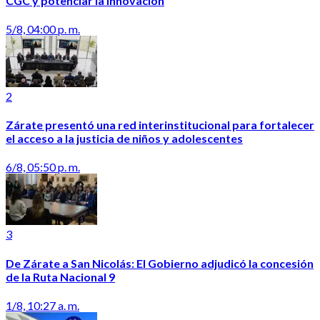
CGC y potenciar la innovación
5/8, 04:00 p. m.
2
Zárate presentó una red interinstitucional para fortalecer
el acceso a la justicia de niños y adolescentes
6/8, 05:50 p. m.
3
De Zárate a San Nicolás: El Gobierno adjudicó la concesión
de la Ruta Nacional 9
1/8, 10:27 a. m.