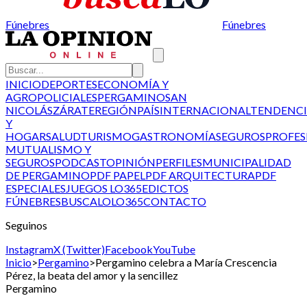
Fúnebres
Fúnebres
INICIO
DEPORTES
ECONOMÍA Y
AGRO
POLICIALES
PERGAMINO
SAN
NICOLÁS
ZÁRATE
REGIÓN
PAÍS
INTERNACIONAL
TENDENCI
Y
HOGAR
SALUD
TURISMO
GASTRONOMÍA
SEGUROS
PROFES
MUTUALISMO Y
SEGUROS
PODCAST
OPINIÓN
PERFILES
MUNICIPALIDAD
DE PERGAMINO
PDF PAPEL
PDF ARQUITECTURA
PDF
ESPECIALES
JUEGOS LO365
EDICTOS
FÚNEBRES
BUSCALO
LO365
CONTACTO
Seguinos
Instagram
X (Twitter)
Facebook
YouTube
Inicio
>
Pergamino
>
Pergamino celebra a María Crescencia
Pérez, la beata del amor y la sencillez
Pergamino