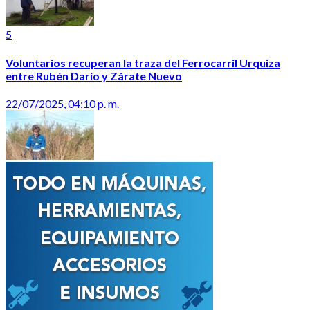
5
Voluntarios recuperan la traza del Ferrocarril Urquiza
entre Rubén Darío y Zárate Nuevo
22/07/2025, 04:10 p. m.