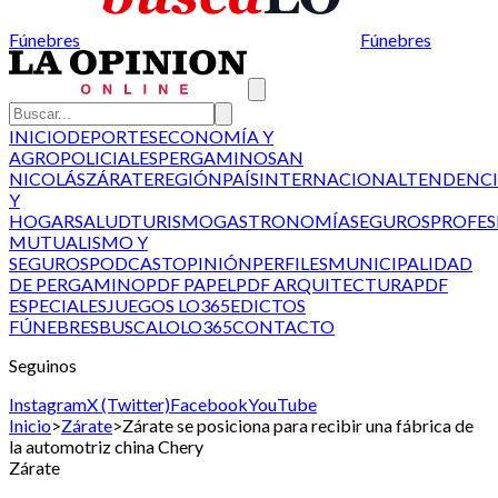
Fúnebres
Fúnebres
INICIO
DEPORTES
ECONOMÍA Y
AGRO
POLICIALES
PERGAMINO
SAN
NICOLÁS
ZÁRATE
REGIÓN
PAÍS
INTERNACIONAL
TENDENCI
Y
HOGAR
SALUD
TURISMO
GASTRONOMÍA
SEGUROS
PROFES
MUTUALISMO Y
SEGUROS
PODCAST
OPINIÓN
PERFILES
MUNICIPALIDAD
DE PERGAMINO
PDF PAPEL
PDF ARQUITECTURA
PDF
ESPECIALES
JUEGOS LO365
EDICTOS
FÚNEBRES
BUSCALO
LO365
CONTACTO
Seguinos
Instagram
X (Twitter)
Facebook
YouTube
Inicio
>
Zárate
>
Zárate se posiciona para recibir una fábrica de
la automotriz china Chery
Zárate