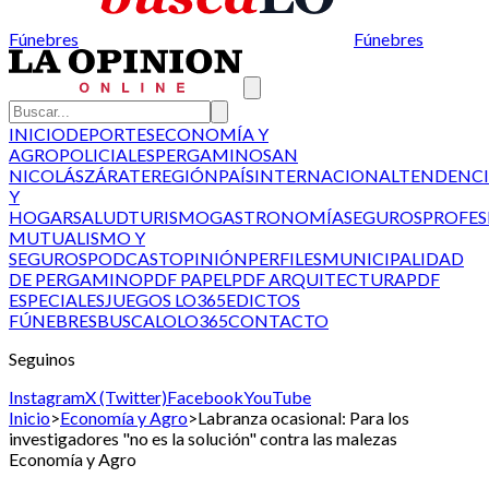
Fúnebres
Fúnebres
INICIO
DEPORTES
ECONOMÍA Y
AGRO
POLICIALES
PERGAMINO
SAN
NICOLÁS
ZÁRATE
REGIÓN
PAÍS
INTERNACIONAL
TENDENCI
Y
HOGAR
SALUD
TURISMO
GASTRONOMÍA
SEGUROS
PROFES
MUTUALISMO Y
SEGUROS
PODCAST
OPINIÓN
PERFILES
MUNICIPALIDAD
DE PERGAMINO
PDF PAPEL
PDF ARQUITECTURA
PDF
ESPECIALES
JUEGOS LO365
EDICTOS
FÚNEBRES
BUSCALO
LO365
CONTACTO
Seguinos
Instagram
X (Twitter)
Facebook
YouTube
Inicio
>
Economía y Agro
>
Labranza ocasional: Para los
investigadores "no es la solución" contra las malezas
Economía y Agro