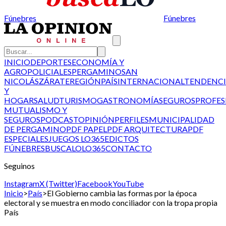
Fúnebres
Fúnebres
INICIO
DEPORTES
ECONOMÍA Y
AGRO
POLICIALES
PERGAMINO
SAN
NICOLÁS
ZÁRATE
REGIÓN
PAÍS
INTERNACIONAL
TENDENCI
Y
HOGAR
SALUD
TURISMO
GASTRONOMÍA
SEGUROS
PROFES
MUTUALISMO Y
SEGUROS
PODCAST
OPINIÓN
PERFILES
MUNICIPALIDAD
DE PERGAMINO
PDF PAPEL
PDF ARQUITECTURA
PDF
ESPECIALES
JUEGOS LO365
EDICTOS
FÚNEBRES
BUSCALO
LO365
CONTACTO
Seguinos
Instagram
X (Twitter)
Facebook
YouTube
Inicio
>
País
>
El Gobierno cambia las formas por la época
electoral y se muestra en modo conciliador con la tropa propia
País