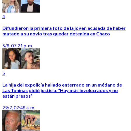
4
Difundieron la primera foto de la joven acusada de haber
matado a su novio tras quedar detenida en Chaco
5/8, 07:21 p. m.
5
La hija del expolicía hallado enterrado en un médano de
Las Toninas pidió justicia: “Hay más involucrados y no
están presos”
29/7, 07:48 a. m.