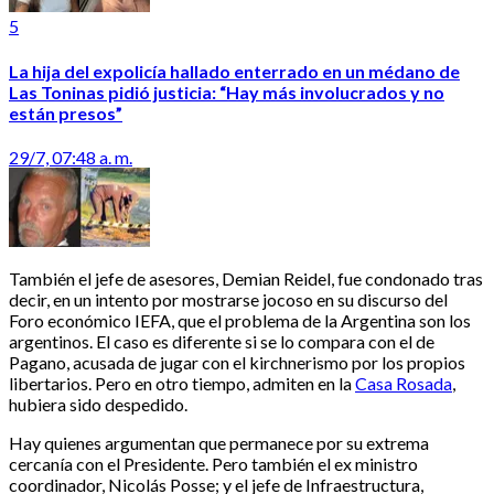
5
La hija del expolicía hallado enterrado en un médano de
Las Toninas pidió justicia: “Hay más involucrados y no
están presos”
29/7, 07:48 a. m.
También el jefe de asesores, Demian Reidel, fue condonado tras
decir, en un intento por mostrarse jocoso en su discurso del
Foro económico IEFA, que el problema de la Argentina son los
argentinos. El caso es diferente si se lo compara con el de
Pagano, acusada de jugar con el kirchnerismo por los propios
libertarios. Pero en otro tiempo, admiten en la
Casa Rosada
,
hubiera sido despedido.
Hay quienes argumentan que permanece por su extrema
cercanía con el Presidente. Pero también el ex ministro
coordinador, Nicolás Posse; y el jefe de Infraestructura,