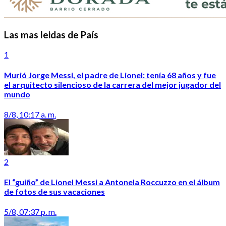
Las mas leidas de País
1
Murió Jorge Messi, el padre de Lionel: tenía 68 años y fue
el arquitecto silencioso de la carrera del mejor jugador del
mundo
8/8, 10:17 a. m.
2
El “guiño” de Lionel Messi a Antonela Roccuzzo en el álbum
de fotos de sus vacaciones
5/8, 07:37 p. m.