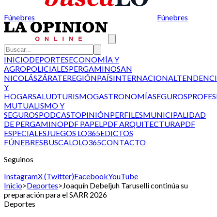
Fúnebres
Fúnebres
INICIO
DEPORTES
ECONOMÍA Y
AGRO
POLICIALES
PERGAMINO
SAN
NICOLÁS
ZÁRATE
REGIÓN
PAÍS
INTERNACIONAL
TENDENCI
Y
HOGAR
SALUD
TURISMO
GASTRONOMÍA
SEGUROS
PROFES
MUTUALISMO Y
SEGUROS
PODCAST
OPINIÓN
PERFILES
MUNICIPALIDAD
DE PERGAMINO
PDF PAPEL
PDF ARQUITECTURA
PDF
ESPECIALES
JUEGOS LO365
EDICTOS
FÚNEBRES
BUSCALO
LO365
CONTACTO
Seguinos
Instagram
X (Twitter)
Facebook
YouTube
Inicio
>
Deportes
>
Joaquín Debeljuh Taruselli continúa su
preparación para el SARR 2026
Deportes