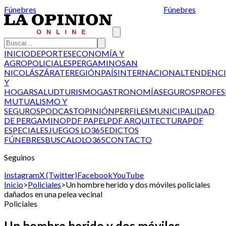
Fúnebres
Fúnebres
INICIO
DEPORTES
ECONOMÍA Y
AGRO
POLICIALES
PERGAMINO
SAN
NICOLÁS
ZÁRATE
REGIÓN
PAÍS
INTERNACIONAL
TENDENCI
Y
HOGAR
SALUD
TURISMO
GASTRONOMÍA
SEGUROS
PROFES
MUTUALISMO Y
SEGUROS
PODCAST
OPINIÓN
PERFILES
MUNICIPALIDAD
DE PERGAMINO
PDF PAPEL
PDF ARQUITECTURA
PDF
ESPECIALES
JUEGOS LO365
EDICTOS
FÚNEBRES
BUSCALO
LO365
CONTACTO
Seguinos
Instagram
X (Twitter)
Facebook
YouTube
Inicio
>
Policiales
>
Un hombre herido y dos móviles policiales
dañados en una pelea vecinal
Policiales
Un hombre herido y dos móviles